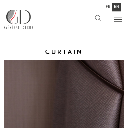
Fr
En
Curtain