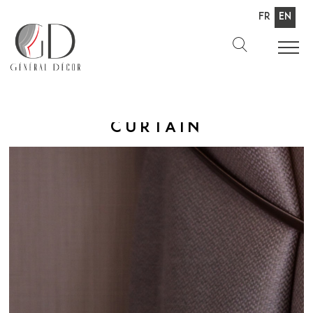
Fr
En
Curtain