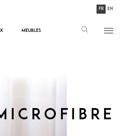
Fr
En
ux
Meubles
Microfibre