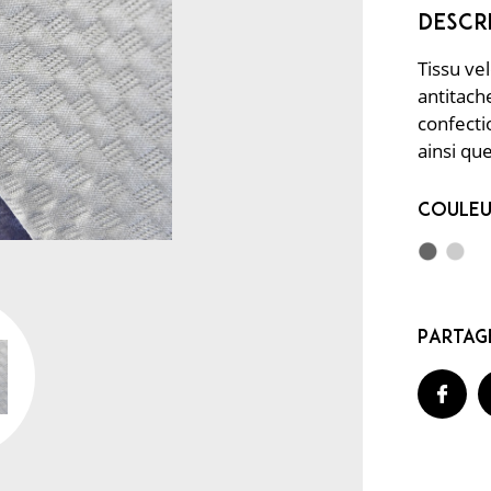
Tissu ve
antitache
confecti
ainsi que
Coule