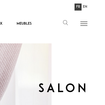
Fr
En
ux
Meubles
Salon