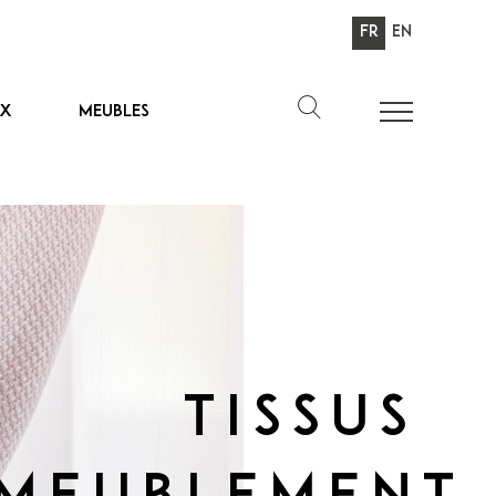
Fr
En
ux
Meubles
Tissus