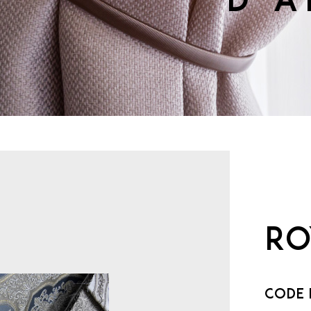
d’
Ro
Code 