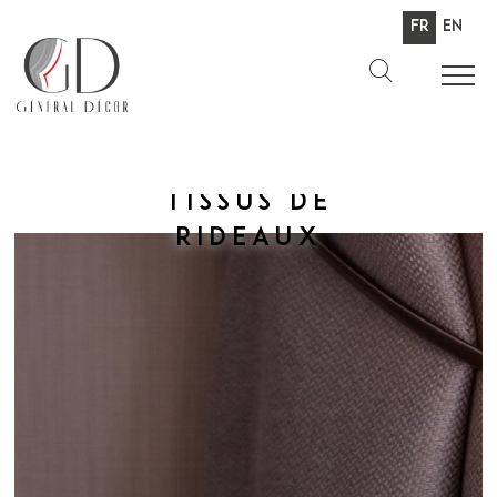
Fr
En
Tissus de
rideaux