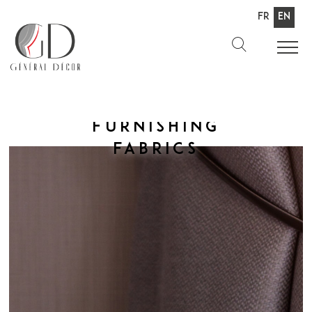
Fr
En
Furnishing
fabrics